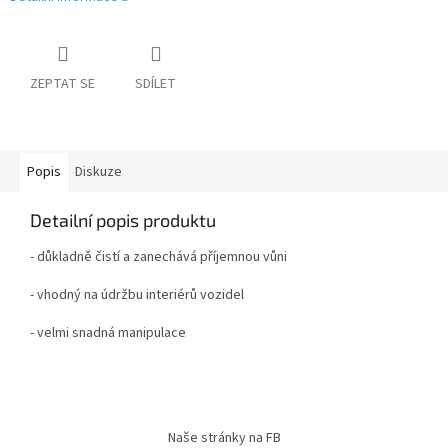
ZEPTAT SE
SDÍLET
Popis
Diskuze
Detailní popis produktu
- důkladně čistí a zanechává příjemnou vůni
- vhodný na údržbu interiérů vozidel
- velmi snadná manipulace
Z
á
Naše stránky na FB