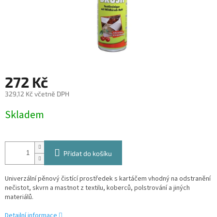
272 Kč
329,12 Kč včetně DPH
Měrná
Skladem
cena:
Přidat do košíku
Univerzální pěnový čistící prostředek s kartáčem vhodný na odstranění
nečistot, skvrn a mastnot z textilu, koberců, polstrování a jiných
materiálů.
Detailní informace