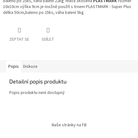
baleno po 25ks, váha balení 22kg. Hlava zkosená
PLASTMARK
rozměr
10x10cm výška 9cm je možné použít s trnem PLASTMARK - Super Plus
délka 50cm,baleno po 25ks, váha balení 5kg
ZEPTAT SE
SDÍLET
Popis
Diskuze
Detailní popis produktu
Popis produktu není dostupný
Z
á
Naše stránky na FB
p
a