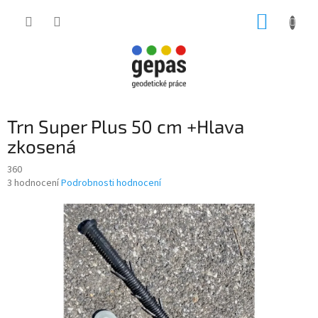
Přejít
NÁKUP
na
obsah
KOŠÍK
Trn Super Plus 50 cm +Hlava
zkosená
360
Průměrné
3 hodnocení
Podrobnosti hodnocení
hodnocení
produktu
je
3,0
z
5
hvězdiček.