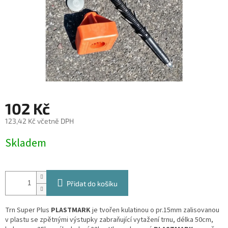
102 Kč
123,42 Kč včetně DPH
Měrná
Skladem
cena:
Přidat do košíku
Trn Super Plus
PLASTMARK
je tvořen kulatinou o pr.15mm zalisovanou
v plastu se zpětnými výstupky zabraňující vytažení trnu, délka 50cm,