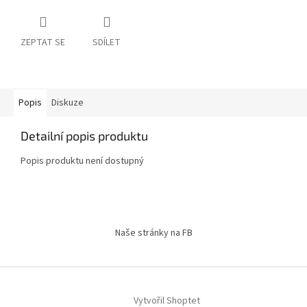
ZEPTAT SE
SDÍLET
Popis
Diskuze
Detailní popis produktu
Popis produktu není dostupný
Z
á
Naše stránky na FB
p
a
t
í
Vytvořil Shoptet