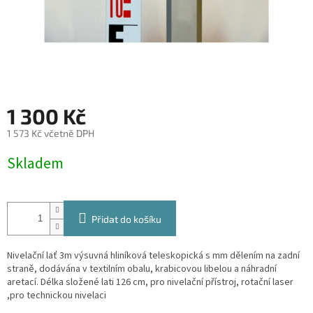
1 300 Kč
1 573 Kč včetně DPH
Měrná
Skladem
cena:
Přidat do košíku
Nivelační lať 3m výsuvná hliníková teleskopická s mm dělením na zadní
straně, dodávána v textilním obalu, krabicovou libelou a náhradní
aretací. Délka složené lati 126 cm, pro nivelační přístroj, rotační laser
,pro technickou nivelaci