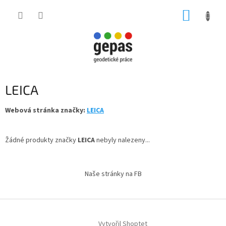
Přejít
NÁKUP
na
obsah
KOŠÍK
LEICA
Webová stránka značky:
LEICA
Žádné produkty značky
LEICA
nebyly nalezeny...
Z
á
Naše stránky na FB
p
a
t
í
Vytvořil Shoptet