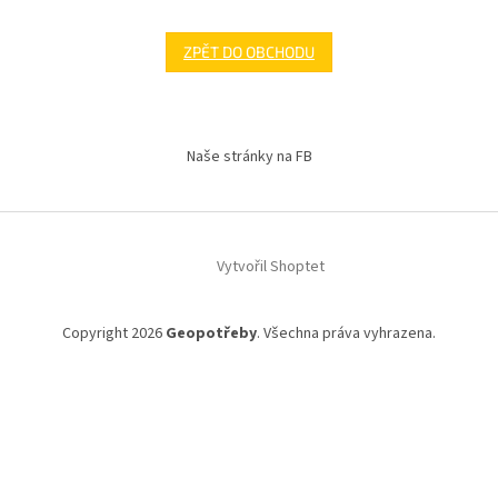
ZPĚT DO OBCHODU
Z
á
Naše stránky na FB
p
a
t
í
Vytvořil Shoptet
Copyright 2026
Geopotřeby
. Všechna práva vyhrazena.