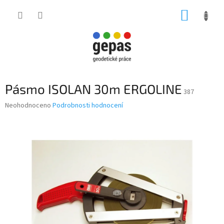
Přejít
NÁKUP
na
obsah
KOŠÍK
Pásmo ISOLAN 30m ERGOLINE
387
Průměrné
Neohodnoceno
Podrobnosti hodnocení
hodnocení
produktu
je
0,0
z
5
hvězdiček.