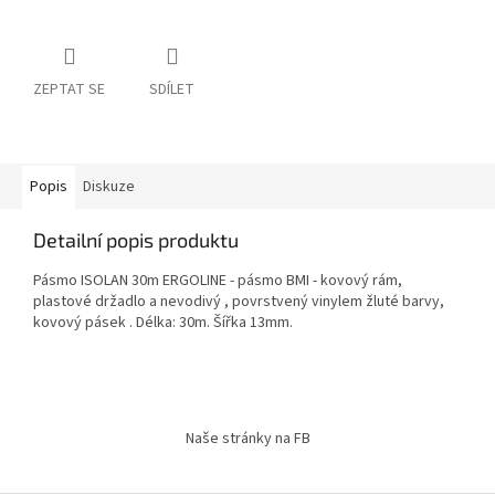
ZEPTAT SE
SDÍLET
Popis
Diskuze
Detailní popis produktu
Pásmo ISOLAN 30m ERGOLINE - pásmo BMI - kovový rám,
plastové držadlo a nevodivý , povrstvený vinylem žluté barvy,
kovový pásek . Délka: 30m. Šířka 13mm.
Z
á
Naše stránky na FB
p
a