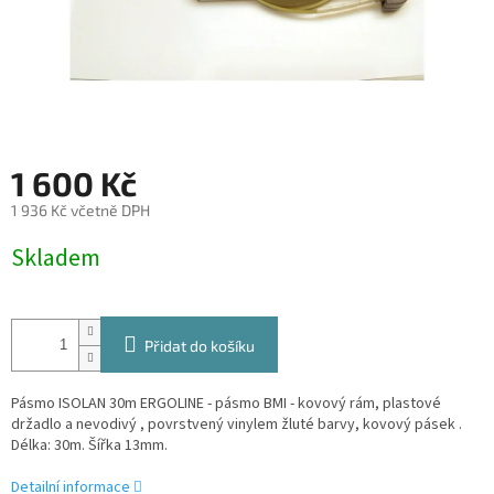
1 600 Kč
1 936 Kč včetně DPH
Měrná
Skladem
cena:
Přidat do košíku
Pásmo ISOLAN 30m ERGOLINE - pásmo BMI - kovový rám, plastové
držadlo a nevodivý , povrstvený vinylem žluté barvy, kovový pásek .
Délka: 30m. Šířka 13mm.
Detailní informace