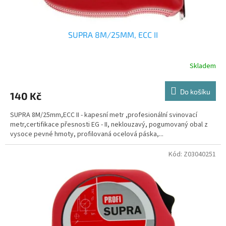
SUPRA 8M/25MM, ECC II
Skladem
Do košíku
140 Kč
SUPRA 8M/25mm,ECC II - kapesní metr ,profesionální svinovací
metr,certifikace přesnosti EG - II, neklouzavý, pogumovaný obal z
vysoce pevné hmoty, profilovaná ocelová páska,...
Kód:
Z03040251