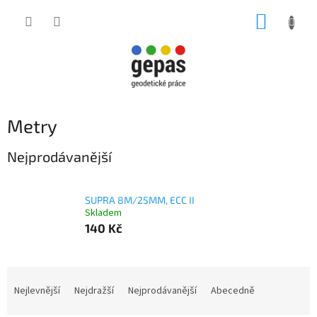
Přejít
NÁKUP
na
obsah
KOŠÍK
Metry
Nejprodávanější
SUPRA 8M/25MM, ECC II
Skladem
140 Kč
Ř
a
Nejlevnější
Nejdražší
Nejprodávanější
Abecedně
z