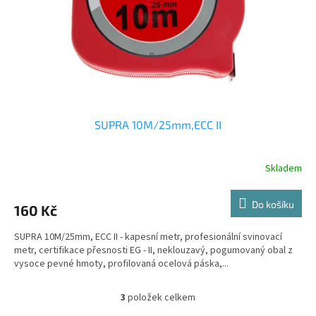
SUPRA 10M/25mm,ECC II
Skladem
Do košíku
160 Kč
SUPRA 10M/25mm, ECC II - kapesní metr, profesionální svinovací
metr, certifikace přesnosti EG - II, neklouzavý, pogumovaný obal z
vysoce pevné hmoty, profilovaná ocelová páska,...
3
položek celkem
O