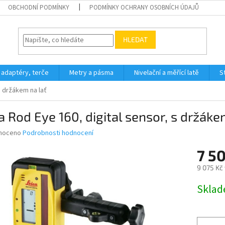
OBCHODNÍ PODMÍNKY
PODMÍNKY OCHRANY OSOBNÍCH ÚDAJŮ
HLEDAT
 adaptéry, terče
Metry a pásma
Nivelační a měřící latě
S
s držákem na lať
a Rod Eye 160, digital sensor, s držáke
né
noceno
Podrobnosti hodnocení
ní
7 5
u
9 075 Kč
Měrná
Skla
cena:
ek.