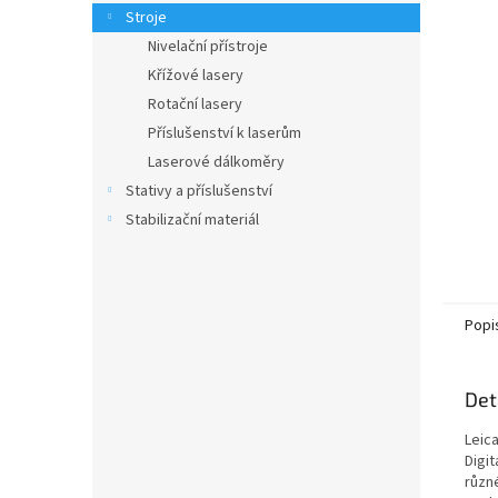
n
Stroje
e
Nivelační přístroje
l
Křížové lasery
Rotační lasery
Příslušenství k laserům
Laserové dálkoměry
Stativy a příslušenství
Stabilizační materiál
Popi
Det
Leica
Digi
různé