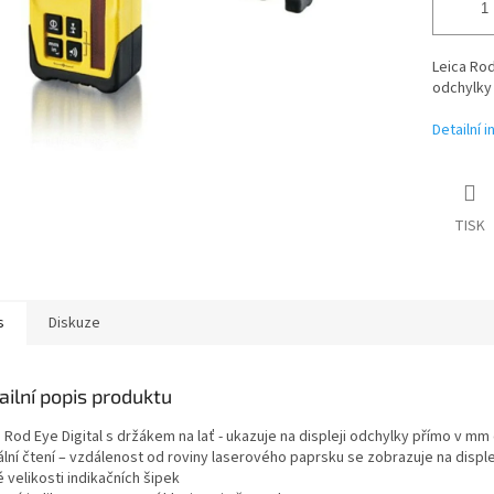
Leica Rod
odchylky 
Detailní 
TISK
s
Diskuze
ailní popis produktu
 Rod Eye Digital s držákem na lať - ukazuje na displeji odchylky přímo v mm
tální čtení – vzdálenost od roviny laserového paprsku se zobrazuje na disp
 velikosti indikačních šipek