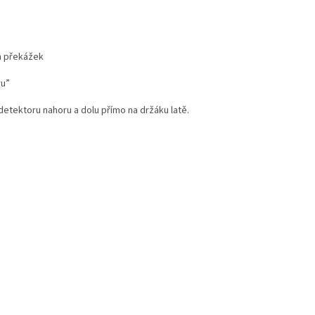
ch překážek
ru”
detektoru nahoru a dolu přímo na držáku latě.