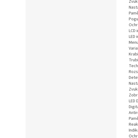
Zvuk
Nast
Pamě
Pogu
Ochr
LCD 
LED i
Menu
Vari
Krabi
Trubi
Tech
Rozsah
Detek
Nasta
Zvuko
Zobr
LED 
Digi
Anti
Pamě
Reak
Indi
Ochr