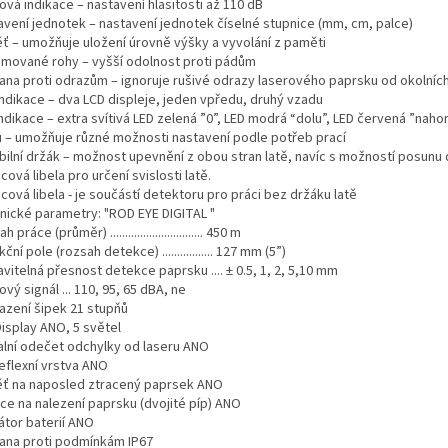
ová indikace – nastavení hlasitosti až 110 dB
avení jednotek – nastavení jednotek číselné stupnice (mm, cm, palce)
ť – umožňuje uložení úrovně výšky a vyvolání z paměti
mované rohy – vyšší odolnost proti pádům
ana proti odrazům – ignoruje rušivé odrazy laserového paprsku od okolní
indikace – dva LCD displeje, jeden vpředu, druhý vzadu
ndikace – extra svítivá LED zelená ”0”, LED modrá “dolu”, LED červená ”naho
 – umožňuje různé možnosti nastavení podle potřeb prací
abilní držák – možnost upevnění z obou stran latě, navíc s možností posunu 
cová libela pro určení svislosti latě.
cová libela - je součástí detektoru pro práci bez držáku latě
nické parametry: "ROD EYE DIGITAL "
 práce (průměr) ............................... 450 m
ční pole (rozsah detekce) ................. 127 mm (5”)
vitelná přesnost detekce paprsku .... ± 0.5, 1, 2, 5,10 mm
vý signál ... 110, 95, 65 dBA, ne
azení šipek 21 stupňů
Display ANO, 5 světel
talní odečet odchylky od laseru ANO
reflexní vrstva ANO
ť na naposled ztracený paprsek ANO
ce na nalezení paprsku (dvojité píp) ANO
kátor baterií ANO
ana proti podmínkám IP67