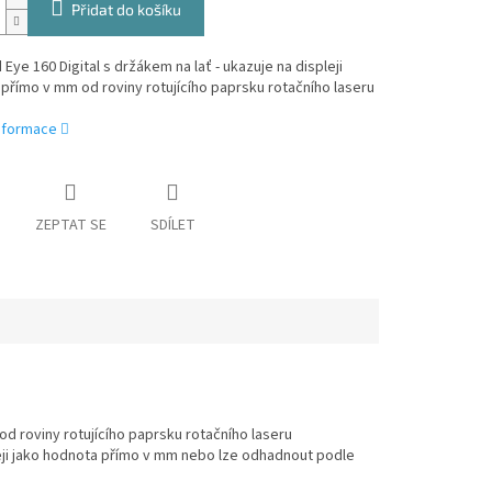
Přidat do košíku
 Eye 160 Digital s držákem na lať - ukazuje na displeji
přímo v mm od roviny rotujícího paprsku rotačního laseru
informace
ZEPTAT SE
SDÍLET
 od roviny rotujícího paprsku rotačního laseru
leji jako hodnota přímo v mm nebo lze odhadnout podle