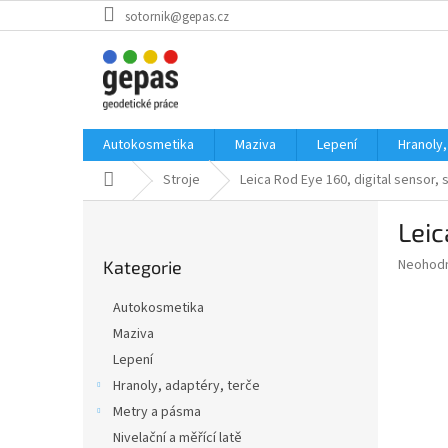
Přejít
sotornik@gepas.cz
na
obsah
Autokosmetika
Maziva
Lepení
Hranoly,
Domů
Stroje
Leica Rod Eye 160, digital sensor, 
P
Leic
o
Přeskočit
s
Průměr
Neohod
Kategorie
kategorie
t
hodnoce
r
produkt
Autokosmetika
a
je
Maziva
0,0
n
z
Lepení
n
5
í
Hranoly, adaptéry, terče
hvězdič
p
Metry a pásma
a
Nivelační a měřící latě